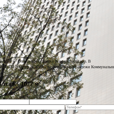
2
дь
1077 м
Отделка
Без отделки
Комментарий
кор. В
сяц
2 422 800 руб.
НДС
Эксплуатационные платежи
Коммунальны
2
 этаж - 1077 м