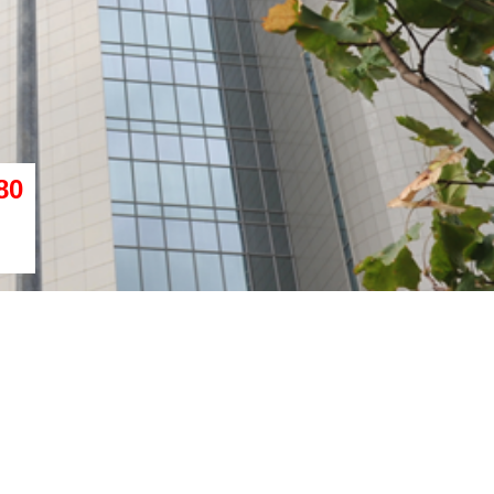
2
2
Этаж
24
Площадь
6418 м
Этаж
22
Площадь
1788 м
2
2
Ставка
27 000 руб./м
Ставка
27 000 руб./м
80