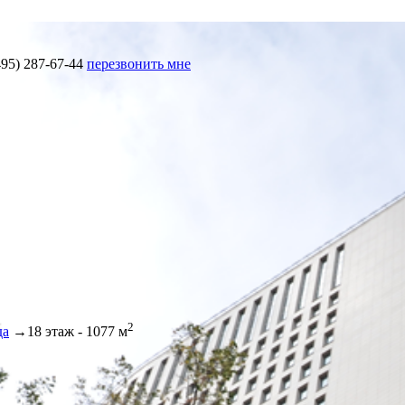
95) 287-67-44
перезвонить мне
2
да
→
18 этаж - 1077 м