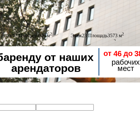
2
2
Этаж
07
Площадь
906 м
Этаж
23
Площадь
3573 м
2
2
Ставка
38 700 руб./м
Ставка
27 000 руб./м
от
до
46
3
баренду от наших
рабочих
арендаторов
мест