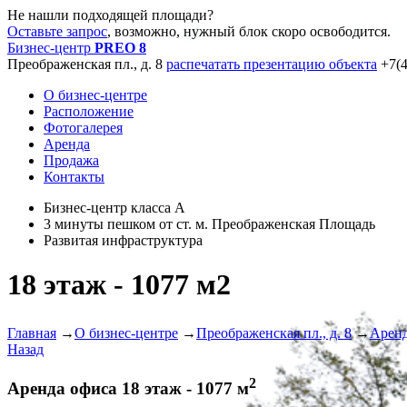
Не нашли подходящей площади?
Оставьте запрос
, возможно, нужный блок скоро освободится.
Бизнес-центр
PREO 8
Преображенская пл., д. 8
распечатать презентацию объекта
+7(4
О бизнес-центре
Расположение
Фотогалерея
Аренда
Продажа
Контакты
Бизнес-центр класса А
3 минуты пешком от ст. м. Преображенская Площадь
Развитая инфраструктура
18 этаж - 1077 м2
Главная
→
О бизнес-центре
→
Преображенская пл., д. 8
→
Арен
Назад
2
Аренда офиса 18 этаж - 1077 м