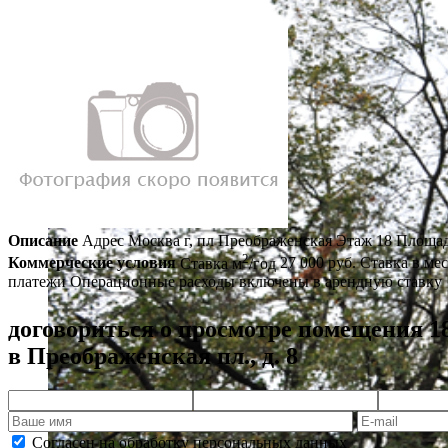
Описание
Адрес
Москва г, пл Преображенская
Этаж
18
Площа
2
Коммерческие условия
Ставка м
/год
27 000 руб.
Ставка в ме
платежи
Операционные расходы включены в арендную ставку
договориться о просмотре помещения 18
в Преображенская пл., д. 8
Согласен на обработку персональных данных