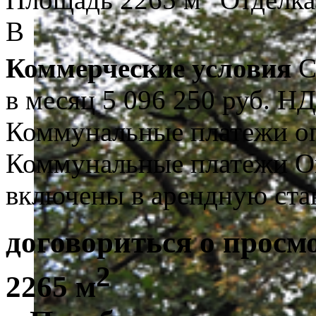
В
Коммерческие условия
С
в месяц
5 096 250 руб.
НД
Коммунальные платежи о
Коммунальные платежи
О
включены в арендную ста
договориться о просм
2
2265 м