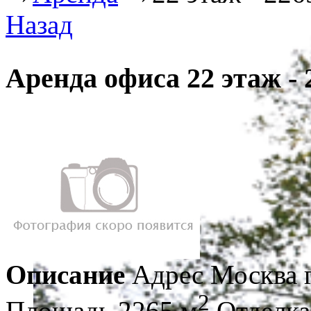
Назад
Аренда офиса 22 этаж - 
Описание
Адрес
Москва 
2
Площадь
2265 м
Отделка